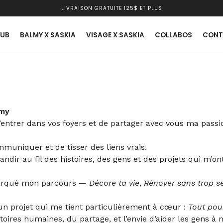
LIVRAISON GRATUITE 125$ ET PLUS
LUB
BALMY X SASKIA
VISAGE X SASKIA
COLLABOS
CONT
lmy
d’entrer dans vos foyers et de partager avec vous ma passio
mmuniquer et de tisser des liens vrais.
dir au fil des histoires, des gens et des projets qui m’on
 marqué mon parcours —
Décore ta vie
,
Rénover sans trop s
c un projet qui me tient particulièrement à cœur :
Tout pou
stoires humaines, du partage, et l’envie d’aider les gens à 