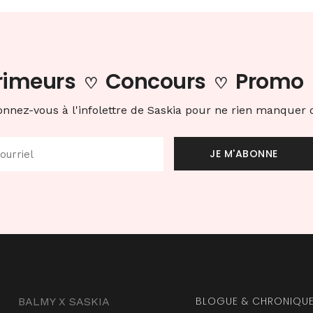
rimeurs
Concours
Promo
♡
♡
nnez-vous à l'infolettre de Saskia pour ne rien manquer
BLOGUE & CHRONIQU
BALMY X SASKIA