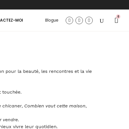
0
ACTEZ-MOI
Blogue
n pour la beauté, les rencontres et la vie
t touchée.
e chicaner
,
Combien vaut cette maison
,
r vendre
.
mieux vivre leur quotidien.