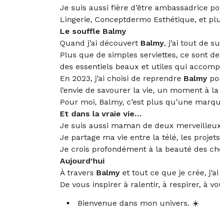
Je suis aussi fière d’être ambassadrice po
Lingerie, Conceptdermo Esthétique, et plu
Le souffle Balmy
Quand j’ai découvert
Balmy
, j’ai tout de s
Plus que de simples serviettes, ce sont de
des essentiels beaux et utiles qui acco
En 2023, j’ai choisi de reprendre
Balmy
pou
l’envie de savourer la vie, un moment à la 
Pour moi, Balmy, c’est plus qu’une marque 
Et dans la vraie vie…
Je suis aussi maman de deux merveilleux
Je partage ma vie entre la télé, les proje
Je crois profondément à la beauté des chos
Aujourd’hui
À travers
Balmy
et tout ce que je crée, j’
De vous inspirer à ralentir, à respirer, à
Bienvenue dans mon univers. ☀️