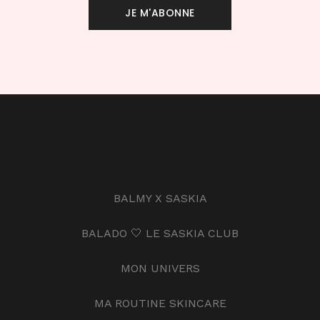
BALMY X SASKIA
BALADO 🤍 LE SASKIA CLUB
MON UNIVERS
MA ROUTINE SKINCARE