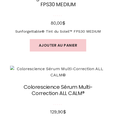
FPS30 MEDIUM
Note
5.00
sur 5
$
80,00
Sunforgettable® Tint du Soleil™ FPS30 MEDIUM
AJOUTER AU PANIER
Colorescience Sérum Multi-
Correction ALL CALM®
Note
5.00
sur 5
$
129,90