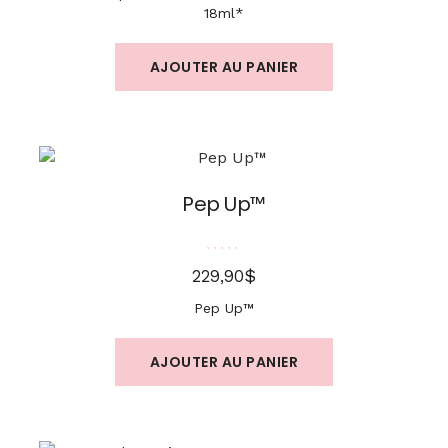
18ml*
AJOUTER AU PANIER
Pep Up™
Note
5.00
sur 5
$
229,90
Pep Up™
AJOUTER AU PANIER