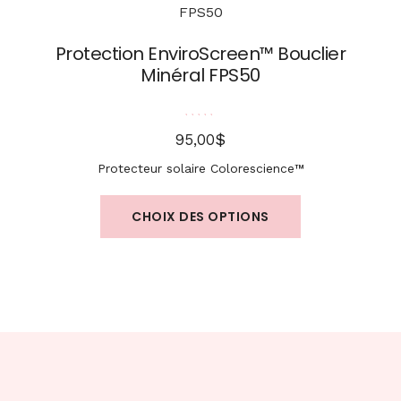
Protection EnviroScreen™ Bouclier
Minéral FPS50
Note
5.00
sur 5
$
95,00
Protecteur solaire Colorescience™
CHOIX DES OPTIONS