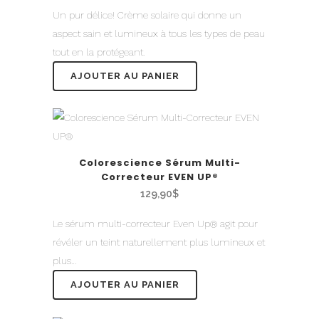
Un pur délice! Crème solaire qui donne un
aspect sain et lumineux à tous les types de peau
tout en la protégeant.
AJOUTER AU PANIER
Colorescience Sérum Multi-
Correcteur EVEN UP®
129,90
$
Le sérum multi-correcteur Even Up® agit pour
révéler un teint naturellement plus lumineux et
plus…
AJOUTER AU PANIER