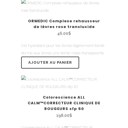
ORMEDIC Complexe rehausseur
de lèvres rose translucide
46,00
$
Cet hydratant pour les lèvres légèrement teinté
donne aux lèvres une teinte rosée transparente.
AJOUTER AU PANIER
Colorescience ALL
CALM™CORRECTEUR CLINIQUE DE
ROUGEURS sfp 50
198,00
$
Colorescience ALL CALM™CORRECTEUR