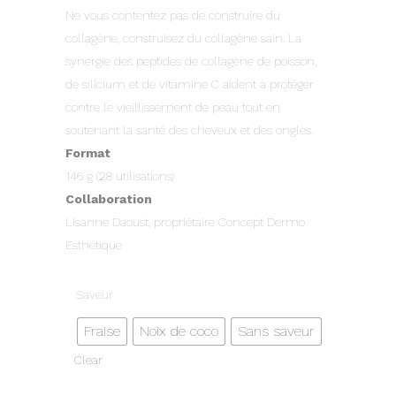
Ne vous contentez pas de construire du
collagène, construisez du collagène sain. La
synergie des peptides de collagène de poisson,
de silicium et de vitamine C aident à protéger
contre le vieillissement de peau tout en
soutenant la santé des cheveux et des ongles.
Format
146 g (28 utilisations)
Collaboration
Lisanne Daoust, propriétaire Concept Dermo
Esthétique
Saveur
Fraise
Noix de coco
Sans saveur
Clear