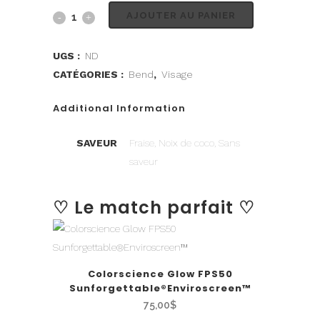
AJOUTER AU PANIER
UGS :
ND
CATÉGORIES :
Bend
,
Visage
Additional Information
SAVEUR
Fraise, Noix de coco, Sans
saveur
♡ Le match parfait ♡
Colorscience Glow FPS50
Sunforgettable®Enviroscreen™
75,00
$