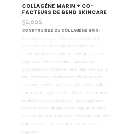
COLLAGÈNE MARIN + CO-
FACTEURS DE BEND SKINCARE
52,00
$
CONSTRUISEZ DU COLLAGÈNE SAIN!
AUGMENTEZ LES NIVEAU DE COLLAGÈNE!
La production de collagène commence à
diminuer dans la vingtaine. À 80 ans, elle est
réduite de 70%. Cependant, la baisse de
production de collagène liée à l’âge n’est pas le
seul problème. Les fibres de collagène sont
constamment attaquées par les radicaux libres,
qui endommagent et affaiblissent leur matrice.
Le déclin dans la production de collagène et
l’accumulation de ses dommages entrainent
des changements significatifs dans la peau: des
ridules, des sillons, des rides et une texture
rugueuse.