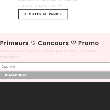
CLINIQUE DE ROUGEURS spf 50
AJOUTER AU PANIER
Primeurs
♡
Concours
♡
Promo
Abonnez-vous à l'infolettre de Saskia pour ne rien manquer des
nouveautés!