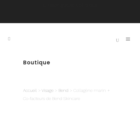
Livraison gratuite 125$ et plus
Boutique
Accueil
>
Visage
>
Bend
> Collagène marin +
Co-facteurs de Bend Skincare