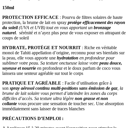
150ml
PROTECTION EFFICACE
: Pourvu de filtres solaires de haute
protection, la brume de lait en spray
protège efficacement des rayon
du soleil
(UVA et UVB) tout en vous apportant un
bronzage
naturel
. sérénité et n’ayez plus peur de vous exposer en attrapant de
coups de soleil
HYDRATE, PROTÈGE ET NOURRIT
: Riche en véritable
monoï de Tahiti appellation d’origine, reconnu pour ses bienfaits sur
la peau, elle vous apporte une
hydratation
en profondeur pour
sublimer votre peau. Sa texture onctueuse laisse votre
peau douce,
soyeuse et nourrie
en profondeur et le doux parfum de coco vous
laissera une senteur agréable sur tout le corps
PRATIQUE ET AGRÉABLE
: Facile d’utilisation grâce à
son
spray aérosol continu multi-positions sans émission de gaz
, la
brume de lait solaire vous permet d’atteindre les zones du corps
difficiles d’accès. Sa texture ultra légère
non grasse et non
collante
vous procure une sensation de toucher sec. Une absorption
immédiatement sans laisser de traces blanches
PRÉCAUTIONS D’EMPLOI :