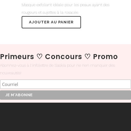
Masque exfoliant idéale pour les peaux ayant des
rougeurs et sujettes à la rosacée.
AJOUTER AU PANIER
Primeurs
♡
Concours
♡
Promo
Abonnez-vous à l'infolettre de Saskia pour ne rien manquer des
nouveautés!