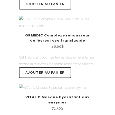
AJOUTER AU PANIER
ORMEDIC Complexe rehausseur
de lèvres rose translucide
46,00
$
Cet hydratant pour les lèvres légèrement teinté
donne aux lèvres une teinte rosée transparente.
AJOUTER AU PANIER
VITAL C Masque hydratant aux
enzymes
71,50
$