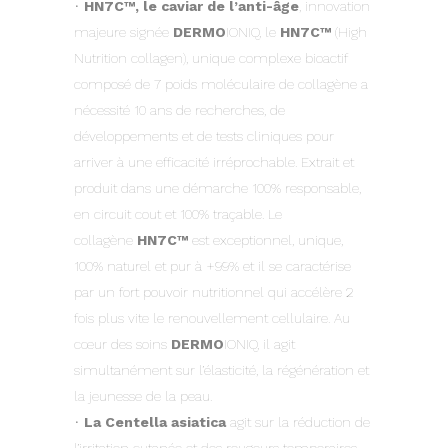
•
HN7C™, le caviar de l’anti-âge
, innovation
majeure signée
DERMO
IONIQ, le
HN7C™
(High
Nutrition collagen), unique complexe bioactif
composé de 7 poids moléculaire de collagène a
nécessité 10 ans de recherches, de
développements et de tests cliniques pour
arriver à une efficacité irréprochable. Extrait et
produit dans une démarche 100% responsable,
en circuit cout et 100% traçable. Le
collagène
HN7C™
est exceptionnel, unique,
100% naturel et pur à +99% et il se caractérise
par un fort pouvoir nutritionnel qui accélère 2
fois plus vite le renouvellement cellulaire. Au
cœur des soins
DERMO
IONIQ, il agit
simultanément sur l’élasticité, la régénération et
la jeunesse de la peau.
•
La Centella asiatica
agit sur la réduction de