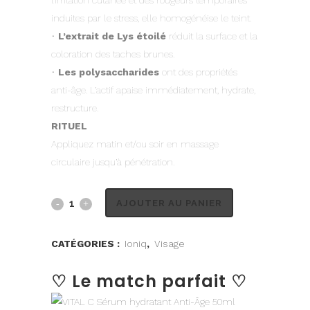
l’irritation cutanée et des rougeurs temporaires
induites par le stress, elle homogénéise le teint.
•
L’extrait de Lys étoilé
réduit la surface et la
coloration des taches brunes.
•
Les polysaccharides
ont des propriétés
anti-âge. L’actif apaise immédiatement, hydrate,
restructure.
RITUEL
Appliquez matin et/ou soir en massage
circulaire jusqu’à pénétration.
AJOUTER AU PANIER
CATÉGORIES :
Ioniq
,
Visage
♡ Le match parfait ♡