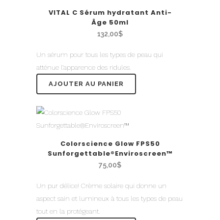
VITAL C Sérum hydratant Anti-
Âge 50ml
132,00
$
Un sérum pour tous les types de peau qui
atténue l’apparence des ridules.
AJOUTER AU PANIER
Colorscience Glow FPS50
Sunforgettable®Enviroscreen™
75,00
$
Un pur délice! Crème solaire qui donne un
aspect sain et lumineux à tous les types de peau
tout en la protégeant.