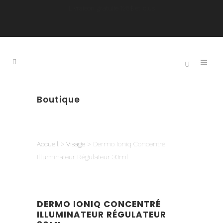
Livraison gratuite 125$ et plus
Boutique
Accueil
>
Visage
> Dermo Ioniq Concentré
Illuminateur Régulateur 30ml
DERMO IONIQ CONCENTRÉ
ILLUMINATEUR RÉGULATEUR