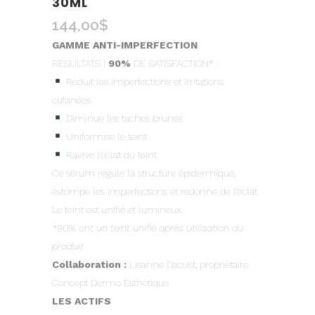
30ML
144,00
$
GAMME ANTI-IMPERFECTION
RÉSULTATS |
90%
DE SATISFACTION* :
Réduit les imperfections et irritations
cutanées
Diminue les taches brunes
Uniformise le teint
Ravive l’éclat du teint
Ce sérum régule la structure épidermique,
estompe les imperfections et redonne de l’éclat.
Le teint est unifié et lumineux.
*90% ont un teint unifié après utilisation du
produit
Collaboration :
Lisanne Daoust, propriétaire
Concept Dermo Esthétique
LES ACTIFS