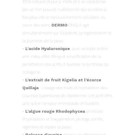
100% naturel et pur à +99% et il se caractérise
par un fort pouvoir nutritionnel qui accélère 2
fois plus vite le renouvellement cellulaire. Au
cœur des soins
DERMO
IONIQ, il agit
simultanément sur l’élasticité, la régénération et
la jeunesse de la peau.
•
L’acide Hyaluronique
, avec sa triple action
anti-rides, effet lifting et amplification de la
pénétration des actifs. Il favorise la synthèse du
collagène.
•
L’extrait de fruit Kigelia et l’écorce
Quillaja
: Lissage des traits et hydratation des
couches supérieures de l’épiderme. Cet actif offre
une action tenseur immédiate et durable.
•
L’algue rouge Rhodophycea
améliore
l’hydratation et l’oxygénation, protège, tonifie,
régénère et répare la peau.
•
Polyose d’avoine
donne un effet tenseur