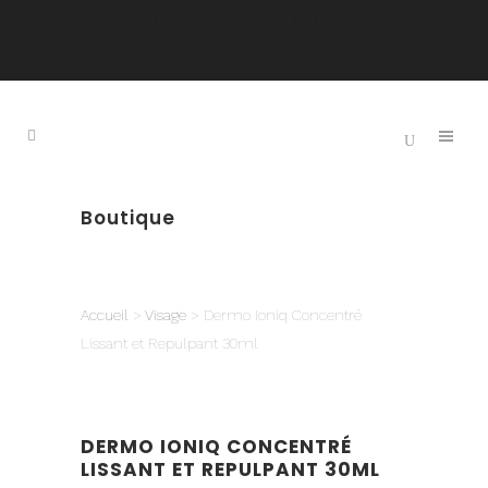
Livraison gratuite 125$ et plus
Boutique
Accueil
>
Visage
> Dermo Ioniq Concentré
Lissant et Repulpant 30ml
DERMO IONIQ CONCENTRÉ
LISSANT ET REPULPANT 30ML