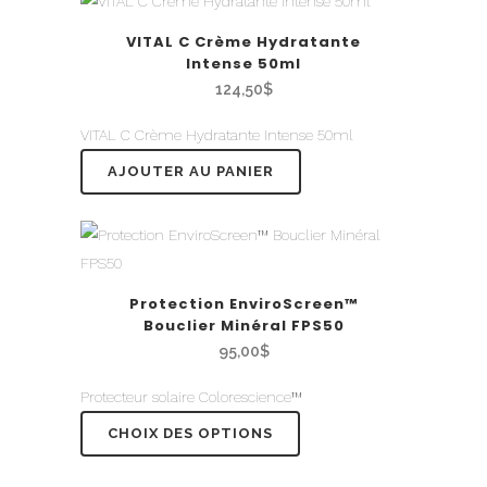
VITAL C Crème Hydratante
Intense 50ml
124,50
$
VITAL C Crème Hydratante Intense 50ml
AJOUTER AU PANIER
Protection EnviroScreen™
Bouclier Minéral FPS50
95,00
$
Protecteur solaire Colorescience™
CHOIX DES OPTIONS