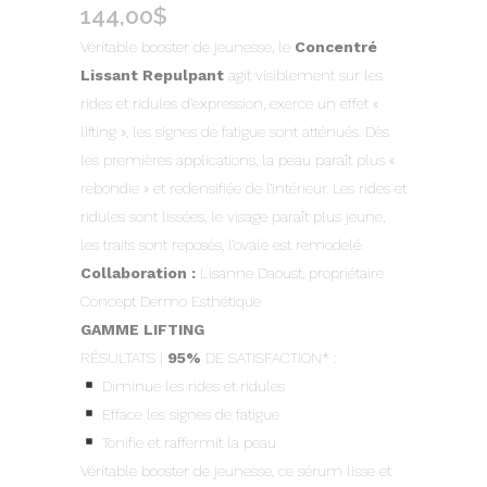
144,00
$
Véritable booster de jeunesse, le
Concentré
Lissant Repulpant
agit visiblement sur les
rides et ridules d’expression, exerce un effet «
lifting », les signes de fatigue sont atténués. Dès
les premières applications, la peau paraît plus «
rebondie » et redensifiée de l’intérieur. Les rides et
ridules sont lissées, le visage paraît plus jeune,
les traits sont reposés, l’ovale est remodelé.
Collaboration :
Lisanne Daoust, propriétaire
Concept Dermo Esthétique
GAMME LIFTING
RÉSULTATS |
95%
DE SATISFACTION* :
Diminue les rides et ridules
Efface les signes de fatigue
Tonifie et raffermit la peau
Véritable booster de jeunesse, ce sérum lisse et