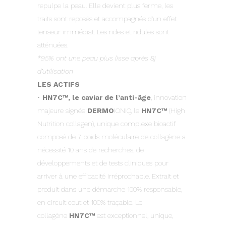
repulpe la peau. Elle devient plus ferme, les
traits sont reposés et accompagnés d’un effet
tenseur immédiat. Les rides et ridules sont
atténuées.
*95% ont une peau plus lisse après 8j
d’utilisation
LES ACTIFS
•
HN7C™, le caviar de l’anti-âge
, innovation
majeure signée
DERMO
IONIQ, le
HN7C™
(High
Nutrition collagen), unique complexe bioactif
composé de 7 poids moléculaire de collagène a
nécessité 10 ans de recherches, de
développements et de tests cliniques pour
arriver à une efficacité irréprochable. Extrait et
produit dans une démarche 100% responsable,
en circuit cout et 100% traçable. Le
collagène
HN7C™
est exceptionnel, unique,