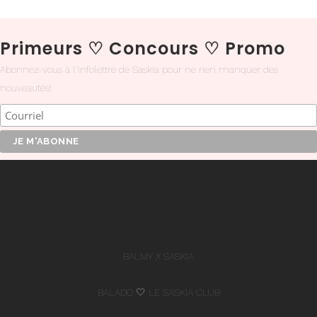
Primeurs
♡
Concours
♡
Promo
Abonnez-vous à l'infolettre de Saskia pour ne rien manquer des
nouveautés!
BALMY X SASKIA
BALADO 🤍 LE SASKIA CLUB