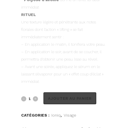
immédiat
RITUEL
Une texture légère et pénétrante aux notes
florales dont l’action « lifting » se fait
immédiatement sentir :
– En application le matin, il tonifiera votre peau.
– En application le soir, avant de se coucher, il
permettra d’obtenir une peau lisse au réveil.
– Avant une soirée, appliquez le sérum en le
laissant s’évaporer pour un « effet coup d’éclat »
immédiat.
AJOUTER AU PANIER
CATÉGORIES :
Ioniq
,
Visage