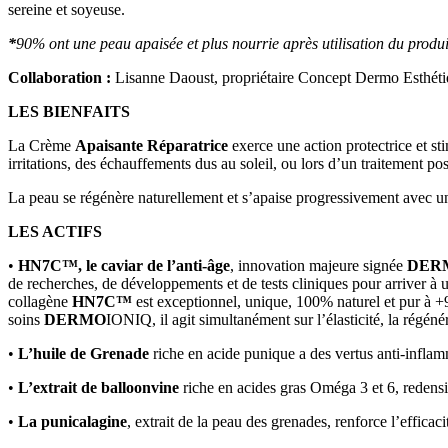
sereine et soyeuse.
*
90% ont une peau apaisée et plus nourrie après utilisation du produi
Collaboration :
Lisanne Daoust, propriétaire Concept Dermo Esthét
LES BIENFAITS
La Crème
Apaisante Réparatrice
exerce une action protectrice et st
irritations, des échauffements dus au soleil, ou lors d’un traitement pos
La peau se régénère naturellement et s’apaise progressivement avec un
LES ACTIFS
•
HN7C™, le caviar de l’anti-âge
, innovation majeure signée
DER
de recherches, de développements et de tests cliniques pour arriver à 
collagène
HN7C™
est exceptionnel, unique, 100% naturel et pur à +99
soins
DERMO
IONIQ, il agit simultanément sur l’élasticité, la régénér
•
L’huile de Grenade
riche en acide punique a des vertus anti-inflamm
•
L’extrait de balloonvine
riche en acides gras Oméga 3 et 6, redensi
•
La punicalagine
, extrait de la peau des grenades, renforce l’efficac