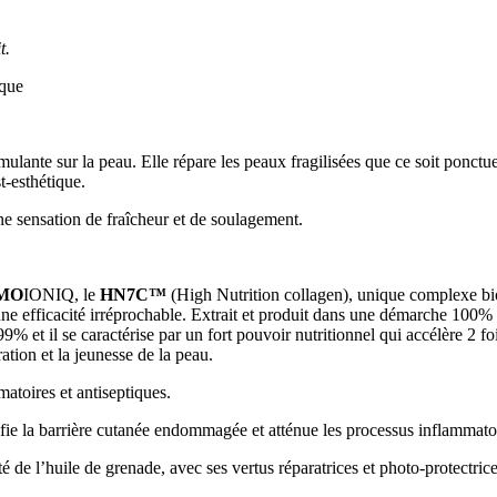
t.
ique
imulante sur la peau. Elle répare les peaux fragilisées que ce soit ponctu
t-esthétique.
e sensation de fraîcheur et de soulagement.
MO
IONIQ, le
HN7C™
(High Nutrition collagen), unique complexe bio
une efficacité irréprochable. Extrait et produit dans une démarche 100% 
% et il se caractérise par un fort pouvoir nutritionnel qui accélère 2 fo
ation et la jeunesse de la peau.
atoires et antiseptiques.
fie la barrière cutanée endommagée et atténue les processus inflammato
ité de l’huile de grenade, avec ses vertus réparatrices et photo-protectrice