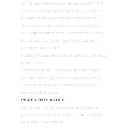
rétinol pur, la technologie exclusive XOSMTM et
des extraits botaniques nourrissants, ce sérum
puissant mais doux offre des améliorations
visibles des ridules et rides, des pores, de l’éclat,
de la pigmentation et de la fermeté de la peau,
tout en étant suffisamment doux pour une
utilisation quotidienne.
Appliquer une pipette directement sur une peau
propre et sèche.
Commencer par une à deux applications par
semaine, puis augmenter progressivement à
une nuit sur deux, puis chaque soir selon la
tolérance de la peau.
INGRÉDIENTS ACTIFS
Rétinol pur : Le rétinol sous sa forme la plus
pure améliore visiblement la texture et le teint
de la peau pour atténuer