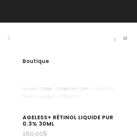
Livraison gratuite 125$ et plus
Boutique
Accueil
>
Visage
>
Image Skin Care
> AGELESS+
Rétinol Liquide Pur 0.3% 30ml
AGELESS+ RÉTINOL LIQUIDE PUR
0.3% 30ML
160,00
$