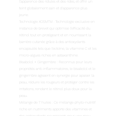
l’apparence des ridules et des rides, et offrir un
teint globalement sain et d’apparence plus
jeune.
Technologie XOSMTM : Technologie exclusive en
instance de brevet qui optimise l’efficacité du
rétinol tout en protégeant et en nourrissant la
barrière cutanée grâce à des antioxydants
encapsulés tels que l’ectoïne, la vitamine C et les
micro-algues riches en astaxanthine.
Bisabolol + Gingembre : Reconnus pour leurs
propriétés anti-inflammatoires, le bisabolol et le
gingembre agissent en synergie pour apaiser la
peau, réduire les rougeurs et protéger contre les
irritations, rendant le rétinol plus doux pour la
peau.
Mélange de 7 huiles : Ce mélange phyto-nutritif
riche en nutriments apporte des vitamines et
des antioxydants nourrissants pour une peau