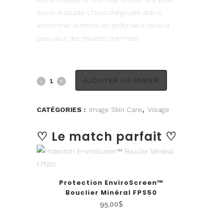
douce et souple. L’huile d’argousier aide à
acheminer le rétinol en profondeur dans la
peau pour des résultats optimisés.
AJOUTER AU PANIER
CATÉGORIES :
Image Skin Care
,
Visage
♡ Le match parfait ♡
Protection EnviroScreen™
Bouclier Minéral FPS50
95,00
$