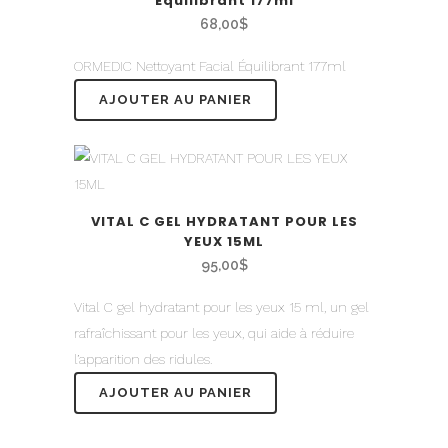
Équilibrant 177ml
68,00
$
ORMEDIC Nettoyant Facial Équilibrant 177ml
AJOUTER AU PANIER
VITAL C GEL HYDRATANT POUR LES
YEUX 15ML
95,00
$
Vital C gel hydratant pour les yeux 15 ml, un gel
rafraîchissant pour les yeux, qui aide à réduire
l’apparition des ridules.
AJOUTER AU PANIER