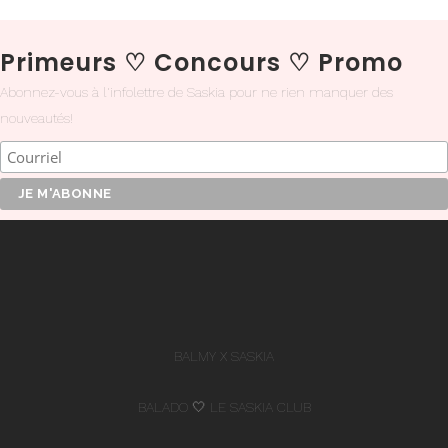
Primeurs
♡
Concours
♡
Promo
Abonnez-vous à l'infolettre de Saskia pour ne rien manquer des
nouveautés!
BALMY X SASKIA
BALADO 🤍 LE SASKIA CLUB