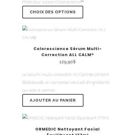
Protecteur solaire Colorescience™
CHOIX DES OPTIONS
Colorescience Sérum Multi-
Correction ALL CALM®
129,90
$
Le sérum multi-correction All Calm® contient
BioSolace®, un complexe exclusif d’ingrédients
qui aide à calmer…
AJOUTER AU PANIER
ORMEDIC Nettoyant Facial