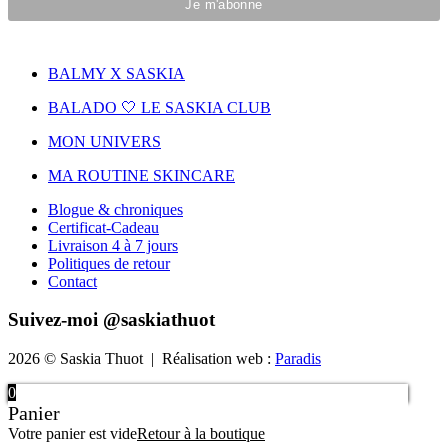
BALMY X SASKIA
BALADO 🤍 LE SASKIA CLUB
MON UNIVERS
MA ROUTINE SKINCARE
Blogue & chroniques
Certificat-Cadeau
Livraison 4 à 7 jours
Politiques de retour
Contact
Suivez-moi @saskiathuot
2026 © Saskia Thuot | Réalisation web :
Paradis
0
Panier
Votre panier est vide
Retour à la boutique