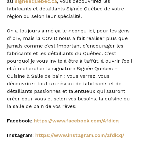
au
signeequebec.ca
, vous d
é
couvrirez les
fabricants et d
é
taillants Sign
é
e Qu
é
bec de votre
r
é
gion ou selon leur sp
é
cialit
é
.
On a toujours aim
é ç
a le
«
con
ç
u ici, pour les gens
d
’
ici
»
, mais la COVID nous a fait r
é
aliser
plus
que
jamais
comme c
’
est
important d
’
encourager les
fabricants et les d
é
taillants du Qu
é
bec
. C
’
est
pourquoi je vous invi
te
à ê
tre
à
l
’
aff
û
t,
à
ouvrir l
’
oeil
et
à
rechercher
la signature Sign
é
e Qu
é
bec
–
Cuisine &
Salle de bain : vous verrez, vous
d
é
couvrirez tout un r
é
seau de fabricants et de
d
é
taillants
passionn
é
s et talentueux
qui
sauront
cr
é
er pour vous et selon vos besoins,
la cuisine ou
la salle de bain de vos r
ê
ves
!
Facebook
:
ht
t
ps://www.facebook.com/Afdicq
Instagram
:
https://www.instagram.com/afdicq/