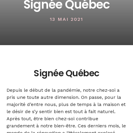
Signée Québec
13 MAI 2021
Sign
é
e Qu
é
bec
Depuis le d
é
but de la pand
é
mie
, notre chez-soi a
pris une toute autre dimension. On pass
e, pour la
majorit
é
d
’
entre nous, plus
d
e
temps
à
la maiso
n et
le d
é
sir de s
’
y sentir bien est tout
à
fait naturel.
Apr
è
s tout,
ê
tre bien chez-soi contribue
grandement
à
notre bien-
ê
tre. Ces derniers mois, le
monde de la r
é
novation a litt
é
ralement explos
é
.