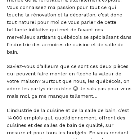
Vous connaissez ma passion pour tout ce qui
touche la r
é
novation et la d
é
coration, c
’
est donc
tout naturel pour moi de vous parler de cette
brillante initiative qui met de l
’
avant nos
merveilleux artisans qu
é
b
é
cois se sp
é
cialisant dans
l
’
industrie des armoires de cuisine et de salle de
bain
.
Saviez-vous d
’
ailleurs que ce sont ces deux pi
è
ces
qui peuvent faire monter en fl
è
che la valeur de
votre maison? Surtout que nous, les qu
é
b
é
cois, on
adore les partys de cuisine 😉
Je sais pas pour vous
mais moi,
ç
a me manque tellement
…
L
’
industrie de la cuisine et de la salle de bain, c
’
est
14
000
emplois qui, quotidiennement, offrent des
cuisines et des salles de bain de qualit
é
, sur
mesure et pour tous les budgets. En vous rendant