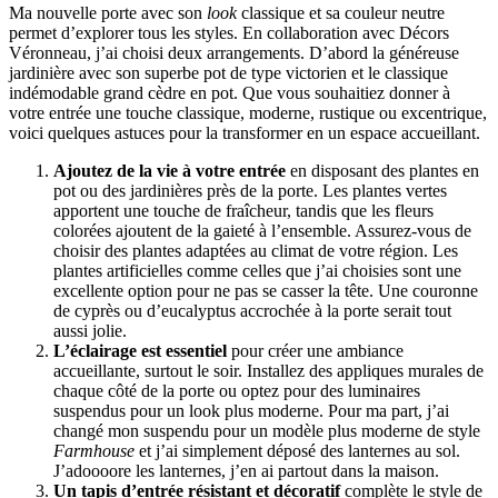
Ma nouvelle porte avec son
look
classique et sa couleur neutre
permet d’explorer tous les styles. En collaboration avec Décors
Véronneau, j’ai choisi deux arrangements. D’abord la généreuse
jardinière avec son superbe pot de type victorien et le classique
indémodable grand cèdre en pot. Que vous souhaitiez donner à
votre entrée une touche classique, moderne, rustique ou excentrique,
voici quelques astuces pour la transformer en un espace accueillant.
Ajoutez de la vie à votre entrée
en disposant des plantes en
pot ou des jardinières près de la porte. Les plantes vertes
apportent une touche de fraîcheur, tandis que les fleurs
colorées ajoutent de la gaieté à l’ensemble. Assurez-vous de
choisir des plantes adaptées au climat de votre région. Les
plantes artificielles comme celles que j’ai choisies sont une
excellente option pour ne pas se casser la tête. Une couronne
de cyprès ou d’eucalyptus accrochée à la porte serait tout
aussi jolie.
L’éclairage est essentiel
pour créer une ambiance
accueillante, surtout le soir. Installez des appliques murales de
chaque côté de la porte ou optez pour des luminaires
suspendus pour un look plus moderne. Pour ma part, j’ai
changé mon suspendu pour un modèle plus moderne de style
Farmhouse
et j’ai simplement déposé des lanternes au sol.
J’adoooore les lanternes, j’en ai partout dans la maison.
Un tapis d’entrée résistant et décoratif
complète le style de