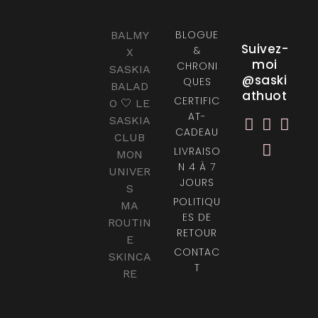
BLOGUE
BALMY
Suivez-
&
X
moi
CHRONI
SASKIA
@saski
QUES
BALAD
athuot
CERTIFIC
O 🤍 LE
AT-
SASKIA
CADEAU
CLUB
LIVRAISO
MON
N 4 À 7
UNIVER
JOURS
S
POLITIQU
MA
ES DE
ROUTIN
RETOUR
E
CONTAC
SKINCA
T
RE